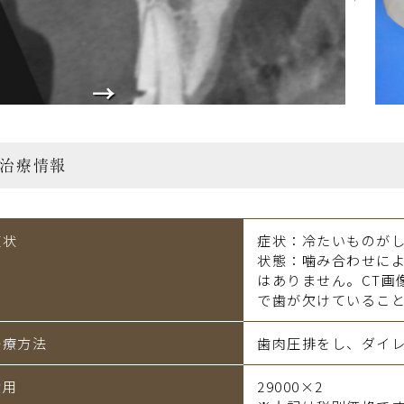
治療情報
症状
症状：冷たいものが
状態：噛み合わせに
はありません。CT画
で歯が欠けているこ
治療方法
歯肉圧排をし、ダイ
費用
29000×2