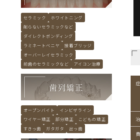
セラミック
ホワイトニング
削らないセラミックなど
ダイレクトボンディング
ラミネートベニヤ
接着ブリッジ
オーバーレイセラミック
前歯のセラミックなど
アイコン治療
歯列矯正
オープンバイト
インビザライン
ワイヤー矯正
部分矯正
こどもの矯正
すきっ歯
ガタガタ
出っ歯