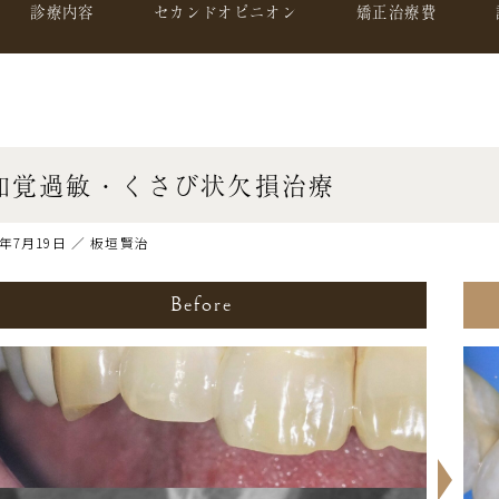
診療内容
セカンドオピニオン
矯正治療費
知覚過敏・くさび状欠損治療
0年7月19日 ／ 板垣賢治
Before