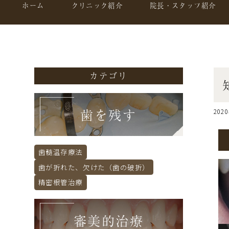
ホーム
クリニック紹介
院長・スタッフ紹介
カテゴリ
歯を残す
202
歯髄温存療法
歯が折れた、欠けた（歯の破折）
精密根管治療
審美的治療