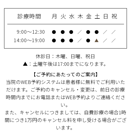
診療時間
月
火
水
木
金
土
日
祝
9:00～12:30
●
●
●
／
●
●
／
／
14:00～19:00
●
●
●
／
●
▲
／
／
休診日：木曜、日曜、祝日
▲：土曜午後は17:00までになります。
【ご予約にあたってのご案内】
当院のWEB予約システムは患者様に無料でご利用いた
だけます。ご予約のキャンセル・変更は、前日の診療
時間内までにお電話またはWEB予約よりご連絡くださ
い。
また、キャンセルにつきましては、自費診療の場合1時
間につき1万円のキャンセル料を申し受ける場合がござ
います。