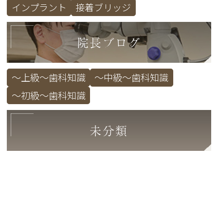
インプラント
接着ブリッジ
院長ブログ
～上級～歯科知識
～中級～歯科知識
～初級～歯科知識
未分類