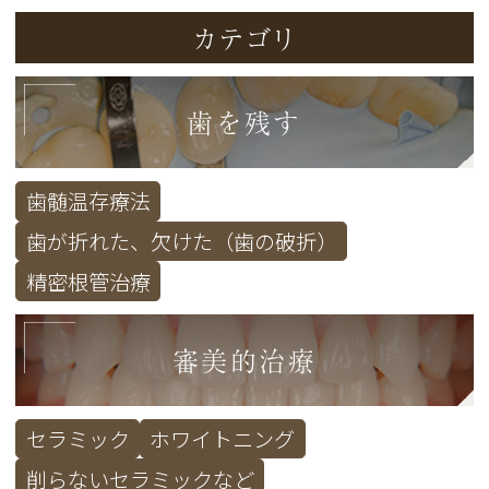
カテゴリ
歯を残す
歯髄温存療法
歯が折れた、欠けた（歯の破折）
精密根管治療
審美的治療
セラミック
ホワイトニング
削らないセラミックなど