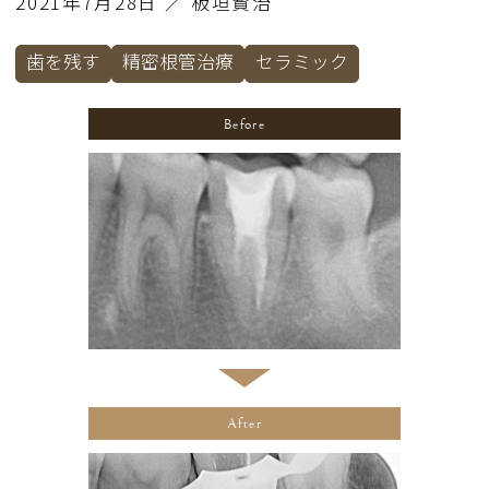
2021年7月28日 ／ 板垣賢治
歯を残す
精密根管治療
セラミック
Before
After