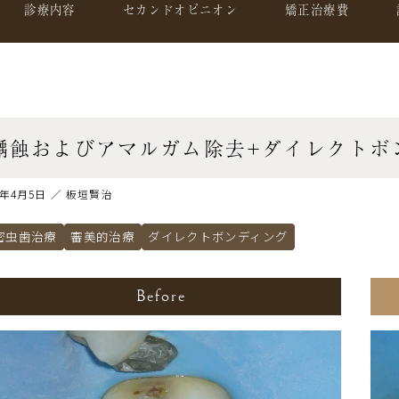
診療内容
セカンドオピニオン
矯正治療費
齲蝕およびアマルガム除去+ダイレクトボ
2年4月5日 ／ 板垣賢治
密虫歯治療
審美的治療
ダイレクトボンディング
Before