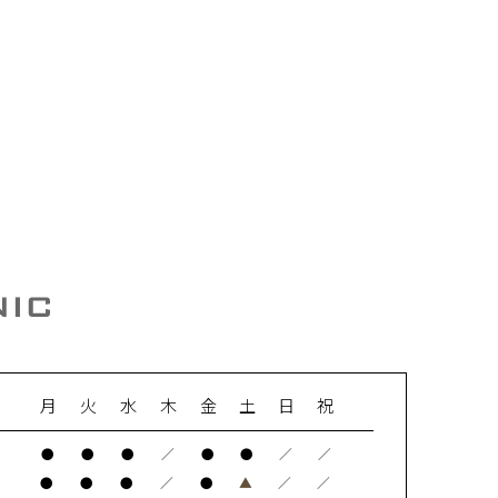
月
火
水
木
金
土
日
祝
●
●
●
／
●
●
／
／
●
●
●
／
●
▲
／
／