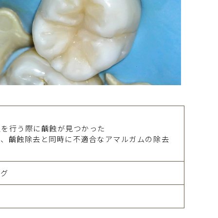
置を行う際に齲蝕が見つかった
り、齲蝕除去と同時に不適合なアマルガムの除去
ング