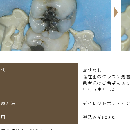
症状
症状なし
臨在歯のクラウン処
患者様のご希望もあ
も行う事とした
治療方法
ダイレクトボンディ
費用
税込み￥60000