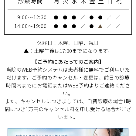
診療時間
月
火
水
木
金
土
日
祝
9:00～12:30
●
●
●
／
●
●
／
／
14:00～19:00
●
●
●
／
●
▲
／
／
休診日：木曜、日曜、祝日
▲：土曜午後は17:00までになります。
【ご予約にあたってのご案内】
当院のWEB予約システムは患者様に無料でご利用いた
だけます。ご予約のキャンセル・変更は、前日の診療
時間内までにお電話またはWEB予約よりご連絡くださ
い。
また、キャンセルにつきましては、自費診療の場合1時
間につき1万円のキャンセル料を申し受ける場合がござ
います。