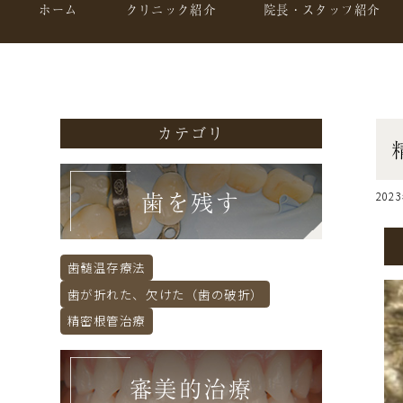
ホーム
クリニック紹介
院長・スタッフ紹介
カテゴリ
歯を残す
202
歯髄温存療法
歯が折れた、欠けた（歯の破折）
精密根管治療
審美的治療