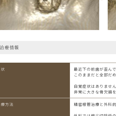
治療情報
症状
最近下の前歯が歪ん
このままだと全部だ
自覚症状はありません
非常に大きな骨欠損
治療方法
精密根管治療と外科
外科では根尖切除術