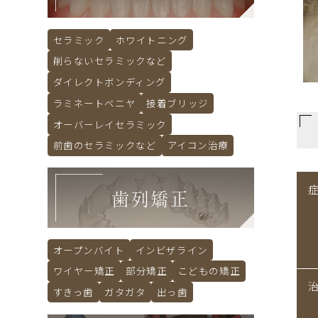
セラミック
ホワイトニング
削らないセラミックなど
ダイレクトボンディング
ラミネートベニヤ
接着ブリッジ
オーバーレイセラミック
前歯のセラミックなど
アイコン治療
歯列矯正
オープンバイト
インビザライン
ワイヤー矯正
部分矯正
こどもの矯正
すきっ歯
ガタガタ
出っ歯