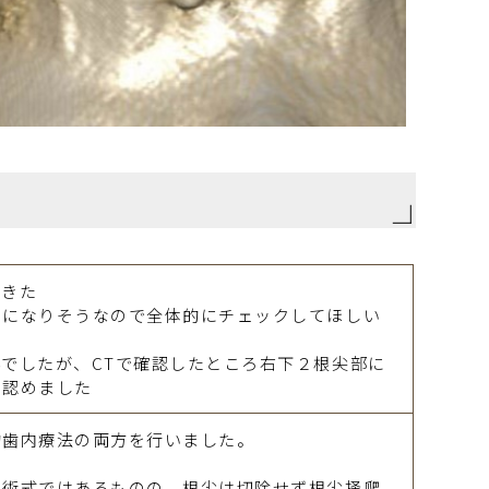
できた
めになりそうなので全体的にチェックしてほしい
でしたが、CTで確認したところ右下２根尖部に
を認めました
的歯内療法の両方を行いました。
の術式ではあるものの、根尖は切除せず根尖掻爬