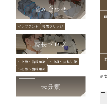
噛み合わせ
インプラント
接着ブリッジ
院長ブログ
～上級～歯科知識
～中級～歯科知識
～初級～歯科知識
※
未分類