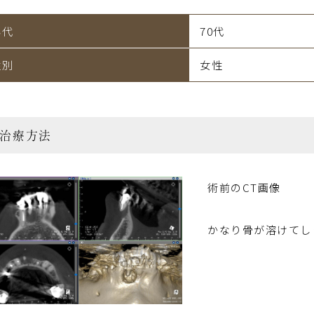
年代
70代
性別
女性
治療方法
術前のCT画像
かなり骨が溶けてし