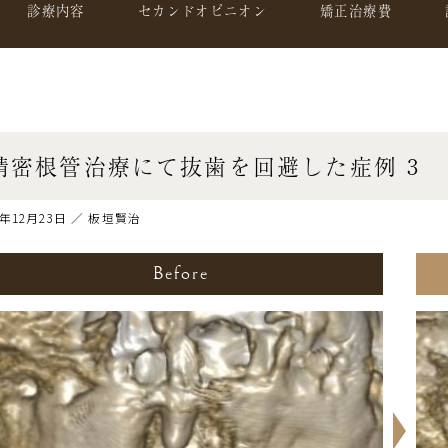
診療内容
セカンドオピニオン
矯正治療費
精密根管治療にて抜歯を回避した症例 3
3年12月23日 ／ 板垣賢治
Before