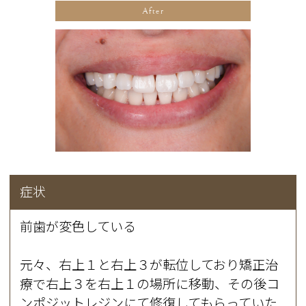
After
症状
前歯が変色している
元々、右上１と右上３が転位しており矯正治
療で右上３を右上１の場所に移動、その後コ
ンポジットレジンにて修復してもらっていた