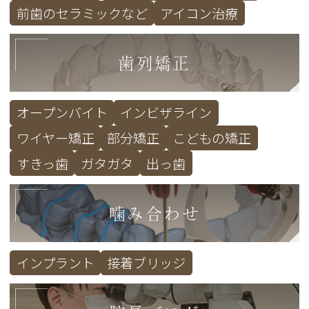
前歯のセラミックなど
アイコン治療
歯列矯正
オープンバイト
インビザライン
ワイヤー矯正
部分矯正
こどもの矯正
すきっ歯
ガタガタ
出っ歯
噛み合わせ
インプラント
接着ブリッジ