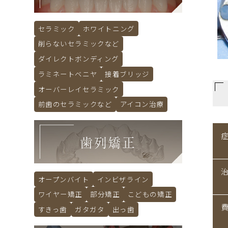
セラミック
ホワイトニング
削らないセラミックなど
ダイレクトボンディング
ラミネートベニヤ
接着ブリッジ
オーバーレイセラミック
前歯のセラミックなど
アイコン治療
歯列矯正
オープンバイト
インビザライン
ワイヤー矯正
部分矯正
こどもの矯正
すきっ歯
ガタガタ
出っ歯