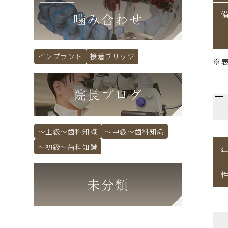
噛み合わせ
インプラント
接着ブリッジ
※
院長ブログ
～上級～歯科知識
～中級～歯科知識
～初級～歯科知識
未分類