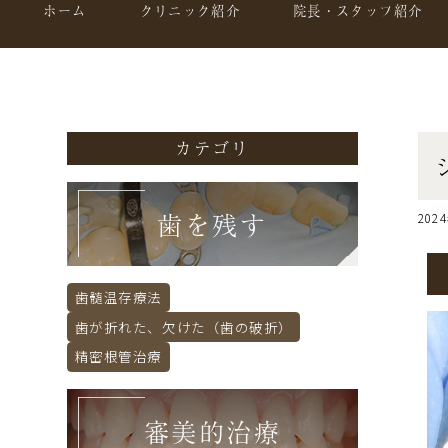
ホーム
クリニック紹介
院長・スタッフ紹介
カテゴリ
歯を残す
202
歯髄温存療法
歯が折れた、欠けた（歯の破折）
精密根管治療
審美的治療