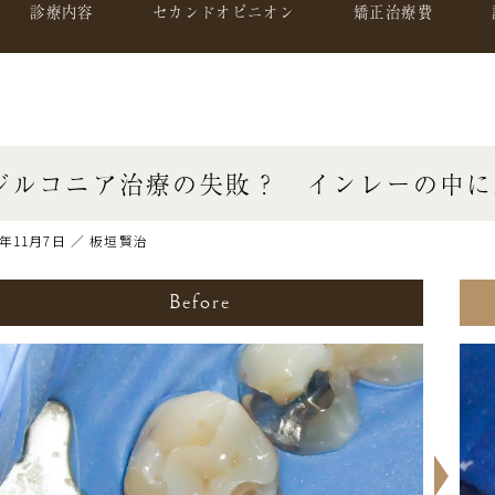
診療内容
セカンドオピニオン
矯正治療費
ジルコニア治療の失敗？ インレーの中に
4年11月7日 ／ 板垣賢治
Before