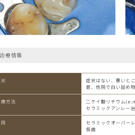
治療情報
症状
症状はない、悪いと
昔、他院で白い詰め
治療方法
二ケイ酸リチウム(e.
セラミックアンレー
費用
セラミックオーバーレ
仮歯 ￥