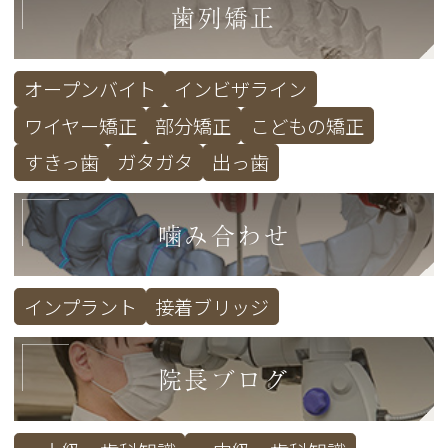
歯列矯正
オープンバイト
インビザライン
ワイヤー矯正
部分矯正
こどもの矯正
すきっ歯
ガタガタ
出っ歯
噛み合わせ
インプラント
接着ブリッジ
院長ブログ