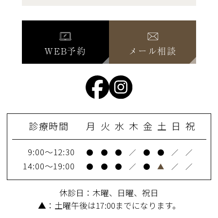
WEB予約
メール相談
診療時間
月
火
水
木
金
土
日
祝
9:00～12:30
●
●
●
／
●
●
／
／
14:00～19:00
●
●
●
／
●
▲
／
／
休診日：木曜、日曜、祝日
▲：土曜午後は17:00までになります。