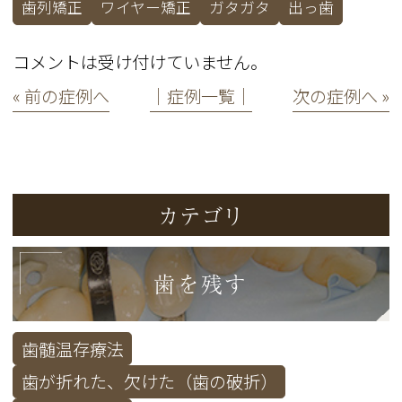
歯列矯正
ワイヤー矯正
ガタガタ
出っ歯
コメントは受け付けていません。
« 前の症例へ
│症例一覧│
次の症例へ »
カテゴリ
歯を残す
歯髄温存療法
歯が折れた、欠けた（歯の破折）