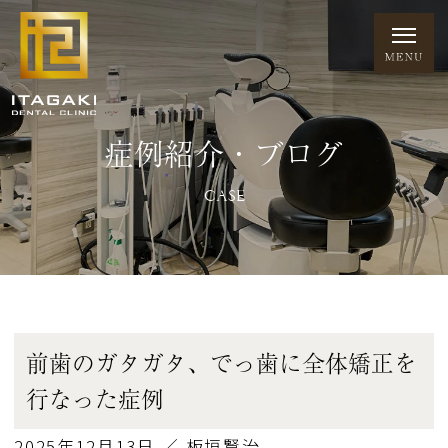
症例紹介・ブログ
CASE
前歯のガタガタ、でっ歯に全体矯正を
行なった症例
2025年12月13日 ／ 板垣賢治