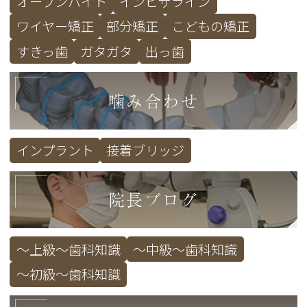
オープンバイト
インビザライン
ワイヤー矯正
部分矯正
こどもの矯正
すきっ歯
ガタガタ
出っ歯
噛み合わせ
インプラント
接着ブリッジ
院長ブログ
～上級～歯科知識
～中級～歯科知識
～初級～歯科知識