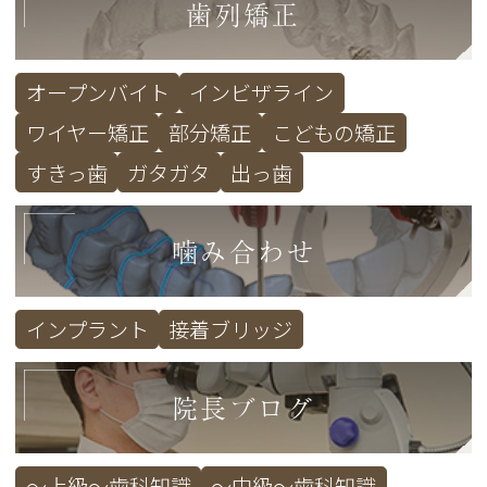
歯列矯正
オープンバイト
インビザライン
ワイヤー矯正
部分矯正
こどもの矯正
すきっ歯
ガタガタ
出っ歯
噛み合わせ
インプラント
接着ブリッジ
院長ブログ
～上級～歯科知識
～中級～歯科知識