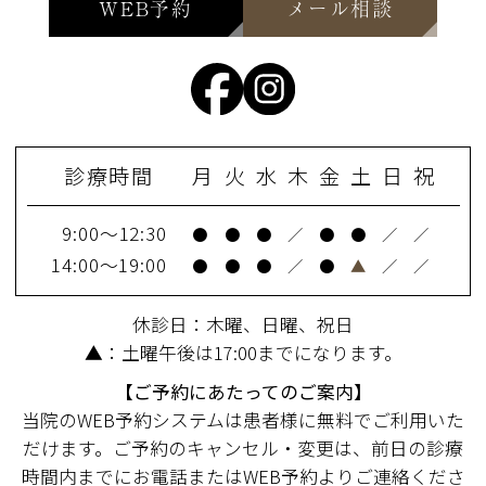
WEB予約
メール相談
診療時間
月
火
水
木
金
土
日
祝
9:00～12:30
●
●
●
／
●
●
／
／
14:00～19:00
●
●
●
／
●
▲
／
／
休診日：木曜、日曜、祝日
▲：土曜午後は17:00までになります。
【ご予約にあたってのご案内】
当院のWEB予約システムは患者様に無料でご利用いた
だけます。ご予約のキャンセル・変更は、前日の診療
時間内までにお電話またはWEB予約よりご連絡くださ