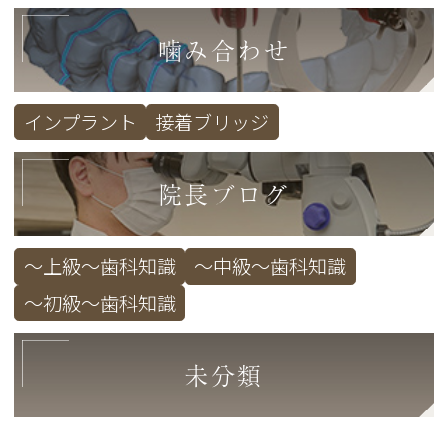
噛み合わせ
インプラント
接着ブリッジ
院長ブログ
～上級～歯科知識
～中級～歯科知識
～初級～歯科知識
未分類