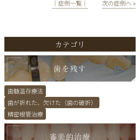
│症例一覧│
次の症例へ »
カテゴリ
歯を残す
歯髄温存療法
歯が折れた、欠けた（歯の破折）
精密根管治療
審美的治療