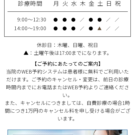
診療時間
月
火
水
木
金
土
日
祝
9:00～12:30
●
●
●
／
●
●
／
／
14:00～19:00
●
●
●
／
●
▲
／
／
休診日：木曜、日曜、祝日
▲：土曜午後は17:00までになります。
【ご予約にあたってのご案内】
当院のWEB予約システムは患者様に無料でご利用いた
だけます。ご予約のキャンセル・変更は、前日の診療
時間内までにお電話またはWEB予約よりご連絡くださ
い。
また、キャンセルにつきましては、自費診療の場合1時
間につき1万円のキャンセル料を申し受ける場合がござ
います。