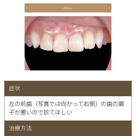
After
症状
左の前歯（写真では向かって右側）の歯の調
子が悪いので診てほしい
治療方法