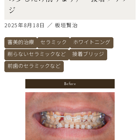
ジ
2025年8月18日 ／ 板垣賢治
審美的治療
セラミック
ホワイトニング
削らないセラミックなど
接着ブリッジ
前歯のセラミックなど
Before