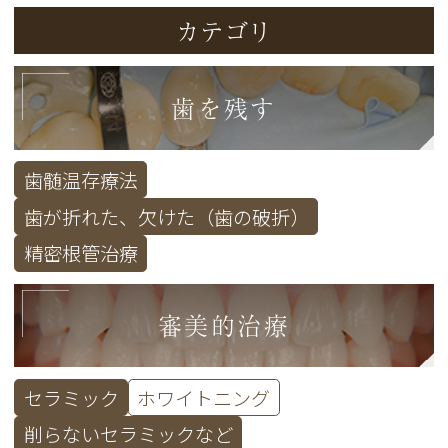
カテゴリ
歯を残す
歯髄温存療法
歯が折れた、欠けた（歯の破折）
精密根管治療
審美的治療
セラミック
ホワイトニング
削らないセラミックなど