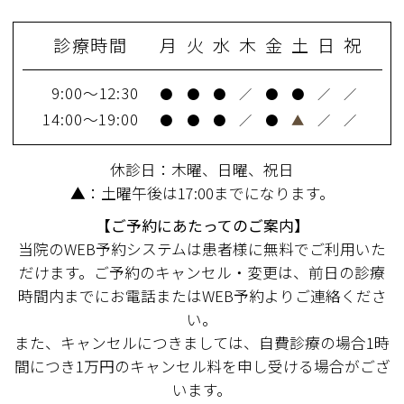
診療時間
月
火
水
木
金
土
日
祝
9:00～12:30
●
●
●
／
●
●
／
／
14:00～19:00
●
●
●
／
●
▲
／
／
休診日：木曜、日曜、祝日
▲：土曜午後は17:00までになります。
【ご予約にあたってのご案内】
当院のWEB予約システムは患者様に無料でご利用いた
だけます。ご予約のキャンセル・変更は、前日の診療
時間内までにお電話またはWEB予約よりご連絡くださ
い。
また、キャンセルにつきましては、自費診療の場合1時
間につき1万円のキャンセル料を申し受ける場合がござ
います。