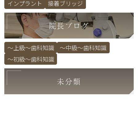
インプラント
接着ブリッジ
院長ブログ
～上級～歯科知識
～中級～歯科知識
～初級～歯科知識
未分類