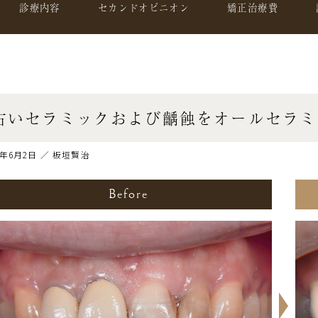
診療内容
セカンドオピニオン
矯正治療費
古いセラミックおよび齲蝕をオールセラミ
3年6月2日 ／ 板垣賢治
Before