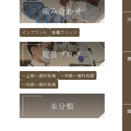
噛み合わせ
インプラント
接着ブリッジ
院長ブログ
～上級～歯科知識
～中級～歯科知識
～初級～歯科知識
未分類