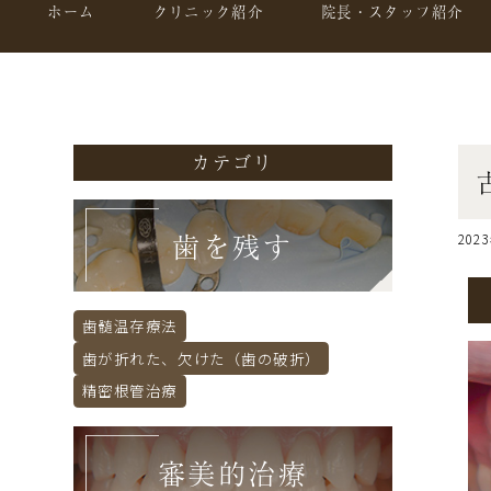
ホーム
クリニック紹介
院長・スタッフ紹介
カテゴリ
歯を残す
202
歯髄温存療法
歯が折れた、欠けた（歯の破折）
精密根管治療
審美的治療