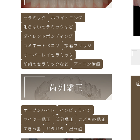
セラミック
ホワイトニング
削らないセラミックなど
ダイレクトボンディング
ラミネートベニヤ
接着ブリッジ
オーバーレイセラミック
前歯のセラミックなど
アイコン治療
歯列矯正
オープンバイト
インビザライン
ワイヤー矯正
部分矯正
こどもの矯正
すきっ歯
ガタガタ
出っ歯