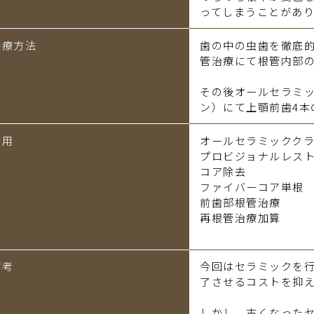
ってしまうことがあり
治療方法
歯の中の虫歯を徹底
管治療にて根管内部
その後オールセラミ
ン）にて上顎前歯4本
費用
オールセラミッククラ
プロビジョナルレストレ
コア除去 1
ファイバーコア単
前歯部根管治療
再根管治療加算 22
備考
今回はセラミックを
了させるコストを抑
しかし、古くなった