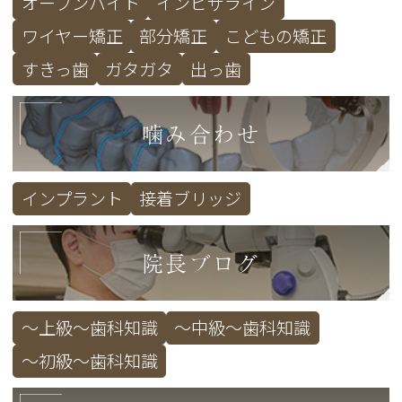
オープンバイト
インビザライン
ワイヤー矯正
部分矯正
こどもの矯正
すきっ歯
ガタガタ
出っ歯
噛み合わせ
インプラント
接着ブリッジ
院長ブログ
～上級～歯科知識
～中級～歯科知識
～初級～歯科知識