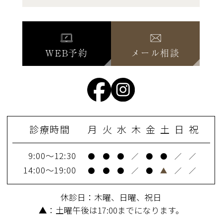
WEB予約
メール相談
診療時間
月
火
水
木
金
土
日
祝
9:00～12:30
●
●
●
／
●
●
／
／
14:00～19:00
●
●
●
／
●
▲
／
／
休診日：木曜、日曜、祝日
▲：土曜午後は17:00までになります。