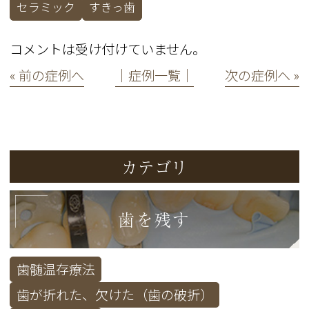
セラミック
すきっ歯
コメントは受け付けていません。
« 前の症例へ
│症例一覧│
次の症例へ »
カテゴリ
歯を残す
歯髄温存療法
歯が折れた、欠けた（歯の破折）